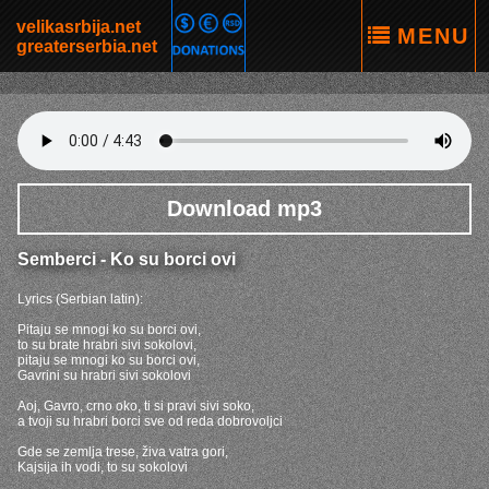
Download mp3
Semberci - Ko su borci ovi
Lyrics (Serbian latin):
Pitaju se mnogi ko su borci ovi,
to su brate hrabri sivi sokolovi,
pitaju se mnogi ko su borci ovi,
Gavrini su hrabri sivi sokolovi
Aoj, Gavro, crno oko, ti si pravi sivi soko,
a tvoji su hrabri borci sve od reda dobrovoljci
Gde se zemlja trese, živa vatra gori,
Kajsija ih vodi, to su sokolovi