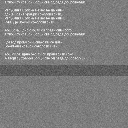
а твоји су храбри борци све од реда добровољци
Република Српска вјечно ће да живи
док је бране храбри соколови сиви,
Република Српска вјечно ће да живи,
чувају је Зокини соколови сиви
Аој, Зока, црно око, ти си прави сиви соко,
а твоји су храбри борци све од реда добровољци
Где год прођу они, свако им се диви,
Божићеви храбри соколови сиви
Аој, Миле, црно око, ти си прави сиви соко
А твоји су храбри борци све од реда добровољци