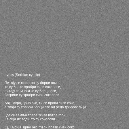
Lyrics (Serbian cyrillic):
Питају се многи ко су борци ови,
то су брате храбри сиви соколови,
питају се многи ко су борци ови,
Гаврини су храбри сиви соколови
Аој, Гавро, црно око, ти си прави сиви соко,
а твоји су храбри борци све од реда добровољци
Где се земља тресе, жива ватра гори,
Кајсија их води, то су соколови
Ој, Кајсија, црно око, ти си прави сиви соко,