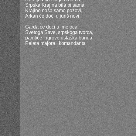
Srpska Krajina bila bi sama,
Krajino naša samo pozovi,
Arkan će doći u juriš novi
Garda će doći u ime oca,
Svetoga Save, srpskoga tvorca,
pamtiće Tigrove ustaška banda,
Peleta majora i komandanta