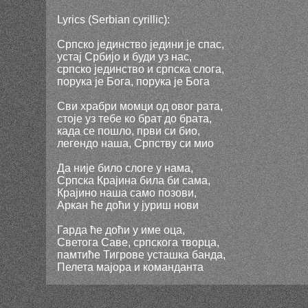
Lyrics (Serbian cyrillic):
Српско јединство једини је спас,
устај Србијо и буди уз нас,
српско јединство и српска слога,
порука је Бога, порука је Бога
Сви храбри момци од овог рата,
стоје уз тебе ко брат до брата,
када се пошло, први си био,
легендо наша, Српству си мио
Да није било слоге у нама,
Српска Крајина била би сама,
Крајино наша само позови,
Аркан ће доћи у јуриш нови
Гарда ће доћи у име оца,
Светога Саве, српскога творца,
памтиће Тигрове усташка банда,
Пелета мајора и команданта