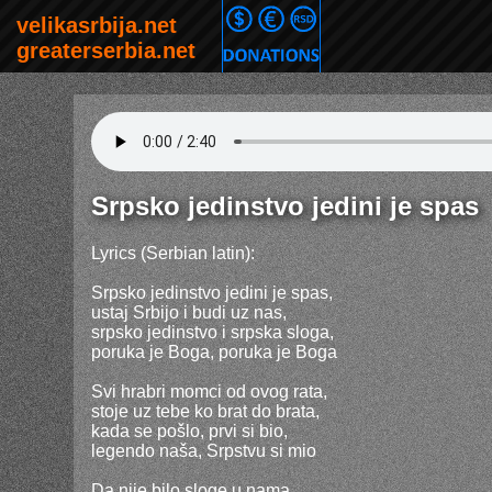
Srpsko jedinstvo jedini je spas
Lyrics (Serbian latin):
Srpsko jedinstvo jedini je spas,
ustaj Srbijo i budi uz nas,
srpsko jedinstvo i srpska sloga,
poruka je Boga, poruka je Boga
Svi hrabri momci od ovog rata,
stoje uz tebe ko brat do brata,
kada se pošlo, prvi si bio,
legendo naša, Srpstvu si mio
Da nije bilo sloge u nama,